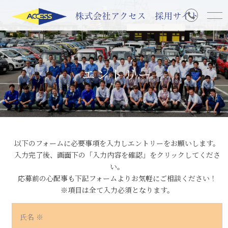
HOME
エントリー
会社案内
企業の特徴
先輩社員の声
以下のフォームに必要事項を入力しエントリーをお願いします。
入力完了後、画面下の「入力内容を確認」をクリックしてくださ
い。
社員の一日
応募前の心配事も下記フォームよりお気軽にご相談ください！
※項目は全て入力必須となります。
写真で知る
氏名