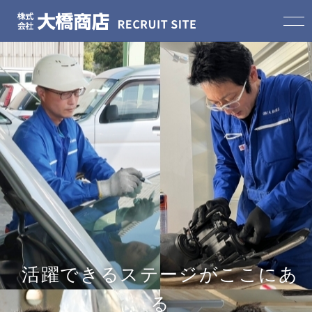
HOME
大橋商店の特徴
スタッフインタビュー
スタッフのとある一日
会社案内
活躍できるステージがここにあ
募集職種一覧
る