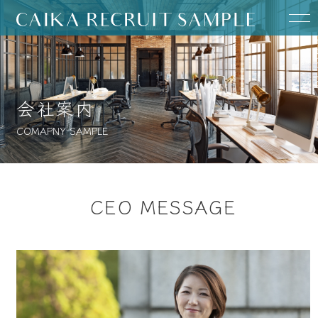
HOME
会社案内
会社案内
COMAPNY SAMPLE
社員紹介
社員のとある一日
CEO MESSAGE
社内文化 / 制度
募集職種一覧