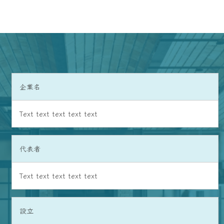
企業名
Text text text text text
代表者
Text text text text text
設立